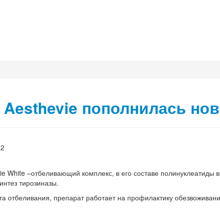
 Aesthevie пополнилась но
22
vie White –отбеливающий комплекс, в его составе полинуклеатиды 
нтез тирозиназы.
 отбеливания, препарат работает на профилактику обезвоживания,