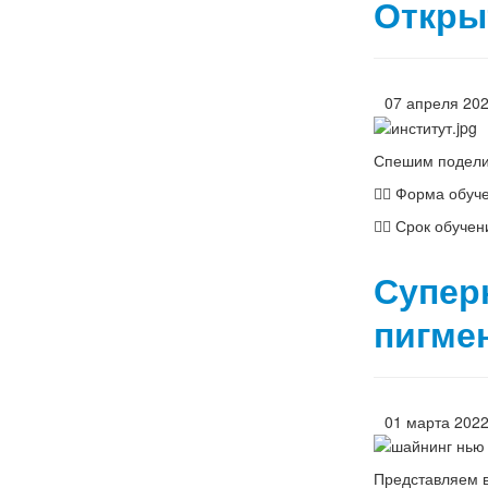
Откры
07 апреля 20
Спешим поделит
👉🏻 Форма обу
👉🏻 Срок обуче
Супер
пигме
01 марта 202
Представляем в