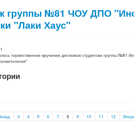
к группы №81 ЧОУ ДПО "Ин
ки "Лаки Хаус"
21
ялось торжественное вручение дипломов студентам группы №81 Инс
Косметология"
гории
Назад
3
4
5
6
7
8
9
10
11
12
Впер