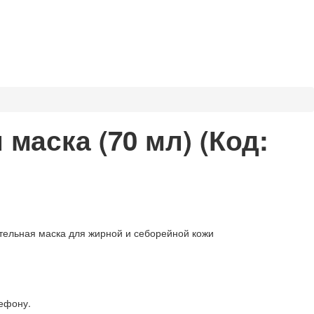
 маска (70 мл)
(Код:
ельная маска для жирной и себорейной кожи
лефону.