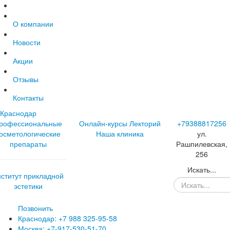
О компании
Новости
Акции
Отзывы
Контакты
Краснодар
рофессиональные
Онлайн-курсы
Лекторий
+79388817256
осметологические
Наша клиника
ул.
препараты
Рашпилевская,
256
Искать...
нститут прикладной
эстетики
Позвонить
Краснодар: +7 988 325-95-58
Москва: +7-917-530-51-70